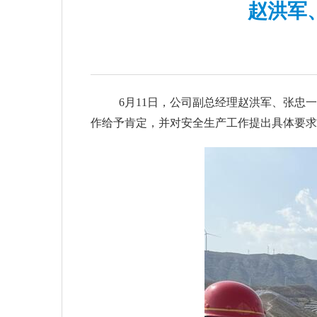
赵洪军
6
月
11
日，公司副总经理
赵洪军
、
张忠
一
作给予肯定，并
对安全生产工作
提出
具体
要求