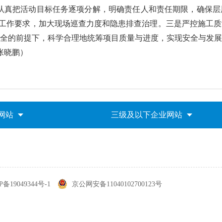
认真把活动目标任务逐项分解，明确责任人和责任期限，确保层
工作要求，加大现场巡查力度和隐患
排查
治理
。
三是严控施工质
全的前提下，科学合理地统筹项目质量与进度，实现安全与发展
张晓鹏
）
网站
三级及以下企业网站
P备19049344号-1
京公网安备11040102700123号