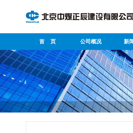
首 页
公司概况
新